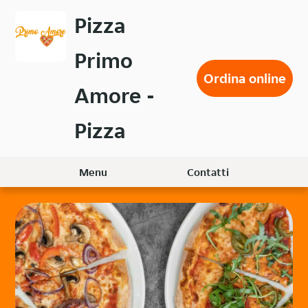
Passa
Pizza
al
contenuto
Primo
principale
Ordina online
Amore -
Pizza
Menu
Contatti